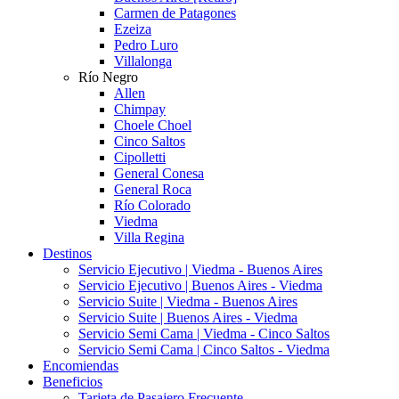
Carmen de Patagones
Ezeiza
Pedro Luro
Villalonga
Río Negro
Allen
Chimpay
Choele Choel
Cinco Saltos
Cipolletti
General Conesa
General Roca
Río Colorado
Viedma
Villa Regina
Destinos
Servicio Ejecutivo | Viedma - Buenos Aires
Servicio Ejecutivo | Buenos Aires - Viedma
Servicio Suite | Viedma - Buenos Aires
Servicio Suite | Buenos Aires - Viedma
Servicio Semi Cama | Viedma - Cinco Saltos
Servicio Semi Cama | Cinco Saltos - Viedma
Encomiendas
Beneficios
Tarjeta de Pasajero Frecuente