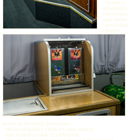
- Mantas y
almohadas
individuales
para mayor
comodidad.
- Baños
químicos de última generacion.
- Mesas plegables y fijas en cada butaca.
- Aire Acondicionado / Calefacción.