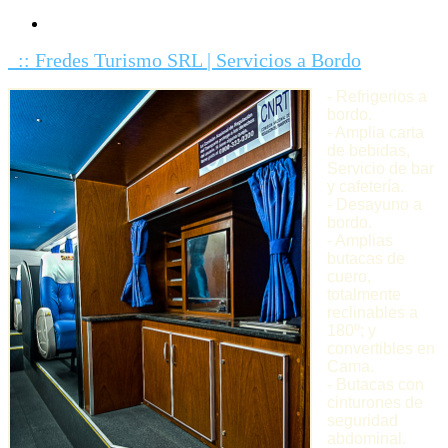
:: Fredes Turismo SRL | Servicios a Bordo
- Refrigerios a
bordo.
- Amplia carta
de bebidas,
Servicio de bar
y cafetería.
- Desayuno a
bordo.
- Amplias
butacas de
cuero,
totalmente
reclinables a
180º; y
convertibles en
Cama.
- Butacas c
on
cinturones de
seguridad
abdominal.