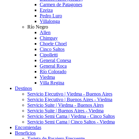
Carmen de Patagones
Ezeiza
Pedro Luro
Villalonga
Río Negro
Allen
Chimpay
Choele Choel
Cinco Saltos
Cipolletti
General Conesa
General Roca
Río Colorado
Viedma
Villa Regina
Destinos
Servicio Ejecutivo | Viedma - Buenos Aires
Servicio Ejecutivo | Buenos Aires - Viedma
Servicio Suite | Viedma - Buenos Aires
Servicio Suite | Buenos Aires - Viedma
Servicio Semi Cama | Viedma - Cinco Saltos
Servicio Semi Cama | Cinco Saltos - Viedma
Encomiendas
Beneficios
Tarjeta de Pasajero Frecuente