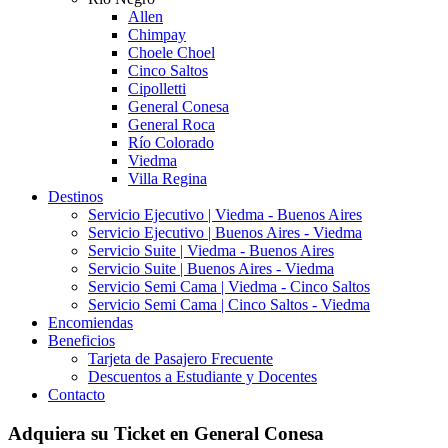
Allen
Chimpay
Choele Choel
Cinco Saltos
Cipolletti
General Conesa
General Roca
Río Colorado
Viedma
Villa Regina
Destinos
Servicio Ejecutivo | Viedma - Buenos Aires
Servicio Ejecutivo | Buenos Aires - Viedma
Servicio Suite | Viedma - Buenos Aires
Servicio Suite | Buenos Aires - Viedma
Servicio Semi Cama | Viedma - Cinco Saltos
Servicio Semi Cama | Cinco Saltos - Viedma
Encomiendas
Beneficios
Tarjeta de Pasajero Frecuente
Descuentos a Estudiante y Docentes
Contacto
Adquiera su Ticket en General Conesa