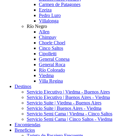
Carmen de Patagones
Ezeiza
Pedro Luro
Villalonga
Río Negro
Allen
Chimpay
Choele Choel
Cinco Saltos
Cipolletti
General Conesa
General Roca
Río Colorado
Viedma
Villa Regina
Destinos
Servicio Ejecutivo | Viedma - Buenos Aires
Servicio Ejecutivo | Buenos Aires - Viedma
Servicio Suite | Viedma - Buenos Aires
Servicio Suite | Buenos Aires - Viedma
Servicio Semi Cama | Viedma - Cinco Saltos
Servicio Semi Cama | Cinco Saltos - Viedma
Encomiendas
Beneficios
Tarjeta de Pasajero Frecuente