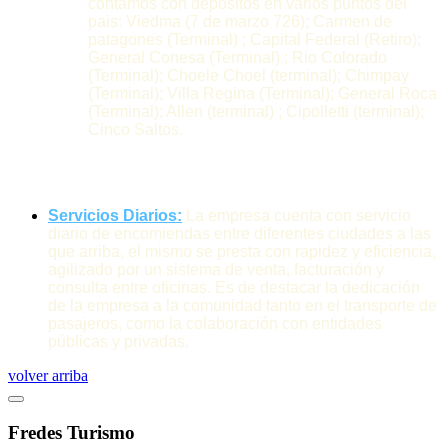
contamos con depositos en varios puntos del
pais: Viedma (7 de marzo 726); Carmen de
patagones (Terminal) ; Capital Federal (Retiro);
General Conesa (Terminal) ; Rio Colorado
(Terminal); Choele Choel (terminal); Chimpay
(Terminal); Villa Regina (Terminal); General Roca
(Terminal); Allen (terminal) ; Cipolletti (terminal);
Cinco Saltos.
Servicios Diarios:
La empresa cuenta con servicio
diario de encomiendas entre diferentes ciudades a las
que arriba, el mismo se presta con rapidez y eficiencia,
agilizado por un sistema de venta, facturación y
consulta entre oficinas. Es de destacar la dedicación
de la empresa a la comunidad tanto en el transporte de
pasajeros, como la colaboración con entidades
públicas y privadas.
volver arriba
Fredes Turismo