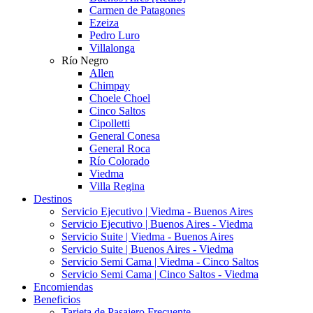
Carmen de Patagones
Ezeiza
Pedro Luro
Villalonga
Río Negro
Allen
Chimpay
Choele Choel
Cinco Saltos
Cipolletti
General Conesa
General Roca
Río Colorado
Viedma
Villa Regina
Destinos
Servicio Ejecutivo | Viedma - Buenos Aires
Servicio Ejecutivo | Buenos Aires - Viedma
Servicio Suite | Viedma - Buenos Aires
Servicio Suite | Buenos Aires - Viedma
Servicio Semi Cama | Viedma - Cinco Saltos
Servicio Semi Cama | Cinco Saltos - Viedma
Encomiendas
Beneficios
Tarjeta de Pasajero Frecuente