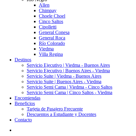
Allen
Chimpay
Choele Choel
Cinco Saltos
Cipolletti
General Conesa
General Roca
Río Colorado
Viedma
Villa Regina
Destinos
Servicio Ejecutivo | Viedma - Buenos Aires
Servicio Ejecutivo | Buenos Aires - Viedma
Servicio Suite | Viedma - Buenos Aires
Servicio Suite | Buenos Aires - Viedma
Servicio Semi Cama | Viedma - Cinco Saltos
Servicio Semi Cama | Cinco Saltos - Viedma
Encomiendas
Beneficios
Tarjeta de Pasajero Frecuente
Descuentos a Estudiante y Docentes
Contacto