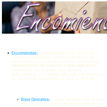
Encomiendas:
Nuestra empresa con 24 años de
trayectoria cumpliendo a nuestros clientes, en el
transporte de pasajeros, incorpora un nuevo servicio,
TRANSPORTE DE CARGAS Y ENCOMIENDAS
,
equipándolo con unidades 0km, choferes
seleccionados, y un servicio adecuado a la necesidad
de cada cliente, para brindar un servicio eficiente.
Base Operativa:
La base operativa esta ubicada
en la ciudad de Viedma- Rio Negro, pero a la vez