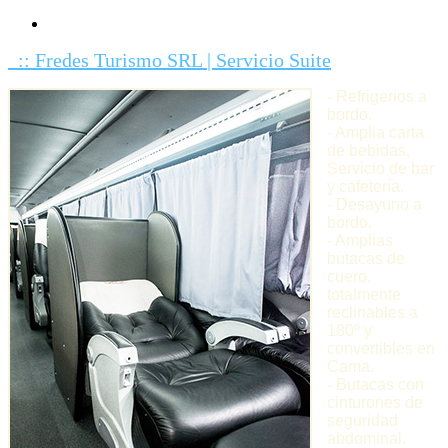
:: Fredes Turismo SRL | Servicio Suite
- Refrigerios a
bordo.
- Amplia carta
de bebidas,
Servicio de bar
y cafetería.
- Desayuno a
bordo.
- Amplias
butacas de
cuero,
totalmente
reclinables a
180º y
convertibles en
Cama.
- Butacas con
cinturones de
seguridad
abdominal.