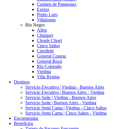
Carmen de Patagones
Ezeiza
Pedro Luro
Villalonga
Río Negro
Allen
Chimpay
Choele Choel
Cinco Saltos
Cipolletti
General Conesa
General Roca
Río Colorado
Viedma
Villa Regina
Destinos
Servicio Ejecutivo | Viedma - Buenos Aires
Servicio Ejecutivo | Buenos Aires - Viedma
Servicio Suite | Viedma - Buenos Aires
Servicio Suite | Buenos Aires - Viedma
Servicio Semi Cama | Viedma - Cinco Saltos
Servicio Semi Cama | Cinco Saltos - Viedma
Encomiendas
Beneficios
Tarjeta de Pasajero Frecuente