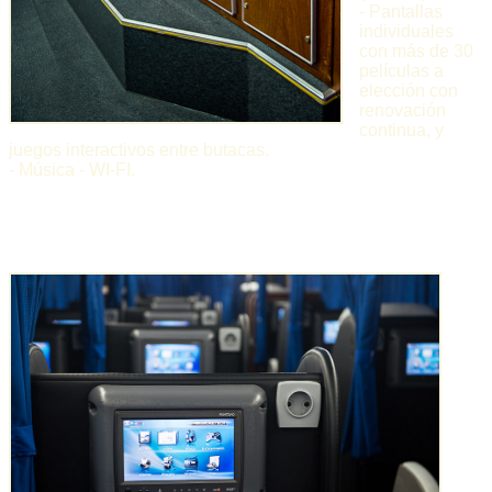
- Pantallas
individuales
con más de 30
películas a
elección con
renovación
continua, y
juegos interactivos entre butacas.
- Música - WI-FI.