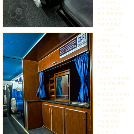
- Mantas y
almohadas
individuales
para mayor
comodidad.
- Baños
químicos de
última
generacion.
- Mesas
plegables y
fijas en cada
butaca.
- Aire
Acondicionado
/ Calefacción.
- Vías de
evacuación en
el techo y en
los laterales.
- Matafuegos.
- Control y
monitoreo
mecánico
(infotrak).