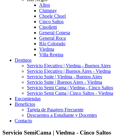
Allen
Chimpay
Choele Choel
Cinco Saltos
Cipolletti
General Conesa
General Roca
Río Colorado
Viedma
Villa Regina
Destinos
Servicio Ejecutivo | Viedma - Buenos Aires
Servicio Ejecutivo | Buenos Aires - Viedma
Servicio Suite | Viedma - Buenos Aires
Servicio Suite | Buenos Aires - Viedma
Servicio Semi Cama | Viedma - Cinco Saltos
Servicio Semi Cama | Cinco Saltos - Viedma
Encomiendas
Beneficios
Tarjeta de Pasajero Frecuente
Descuentos a Estudiante y Docentes
Contacto
Servicio SemiCama | Viedma - Cinco Saltos