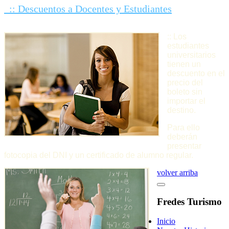
:: Descuentos a Docentes y Estudiantes
:: Los
estudiantes
universitarios
tienen un
descuento en el
precio del
boleto sin
importar el
destino.
Para ello
deberán
presentar
fotocopia del DNI y un certificado de alumno regular.
volver arriba
Fredes Turismo
Inicio