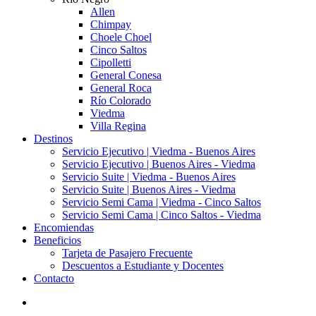
Allen
Chimpay
Choele Choel
Cinco Saltos
Cipolletti
General Conesa
General Roca
Río Colorado
Viedma
Villa Regina
Destinos
Servicio Ejecutivo | Viedma - Buenos Aires
Servicio Ejecutivo | Buenos Aires - Viedma
Servicio Suite | Viedma - Buenos Aires
Servicio Suite | Buenos Aires - Viedma
Servicio Semi Cama | Viedma - Cinco Saltos
Servicio Semi Cama | Cinco Saltos - Viedma
Encomiendas
Beneficios
Tarjeta de Pasajero Frecuente
Descuentos a Estudiante y Docentes
Contacto