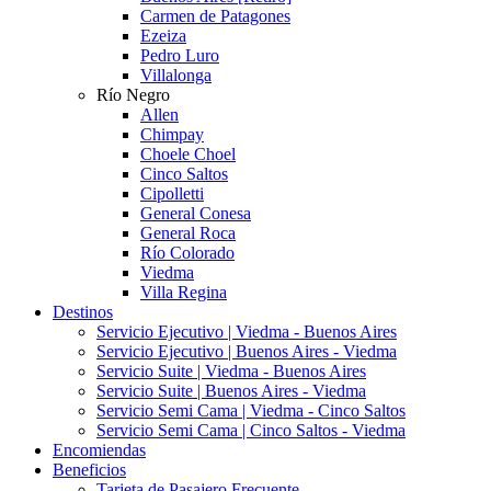
Carmen de Patagones
Ezeiza
Pedro Luro
Villalonga
Río Negro
Allen
Chimpay
Choele Choel
Cinco Saltos
Cipolletti
General Conesa
General Roca
Río Colorado
Viedma
Villa Regina
Destinos
Servicio Ejecutivo | Viedma - Buenos Aires
Servicio Ejecutivo | Buenos Aires - Viedma
Servicio Suite | Viedma - Buenos Aires
Servicio Suite | Buenos Aires - Viedma
Servicio Semi Cama | Viedma - Cinco Saltos
Servicio Semi Cama | Cinco Saltos - Viedma
Encomiendas
Beneficios
Tarjeta de Pasajero Frecuente